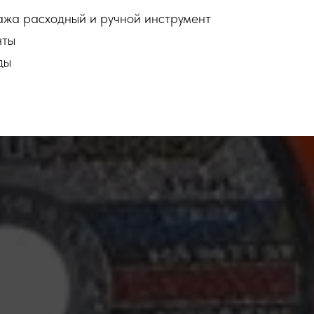
жа расходный и ручной инструмент
нты
ды