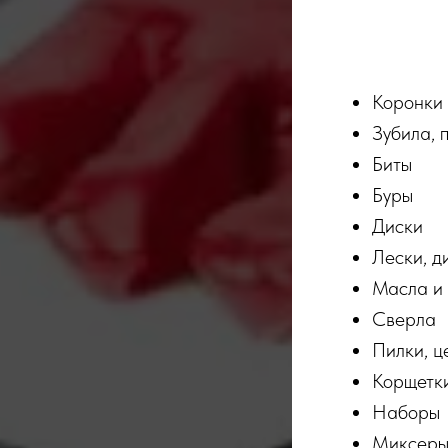
Коронки
Зубила, 
Биты
Буры
Диски
Лески, д
Масла и
Сверла
Пилки, ц
Корщетк
Наборы
Миксер