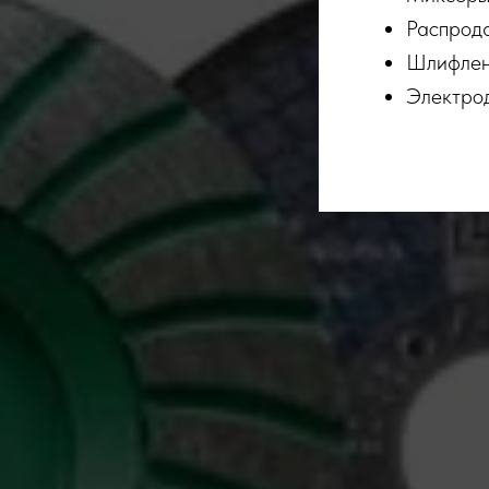
Распрода
Шлифле
Электро